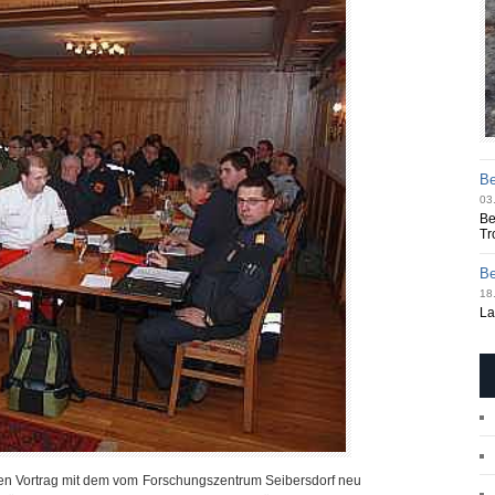
Be
03
Be
Tr
Be
18.
La
ten Vortrag mit dem vom Forschungszentrum Seibersdorf neu