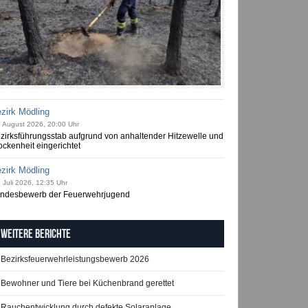
zirk Mödling
. August 2026, 20:00 Uhr
zirksführungsstab aufgrund von anhaltender Hitzewelle und
ockenheit eingerichtet
zirk Mödling
 Juli 2026, 12:35 Uhr
ndesbewerb der Feuerwehrjugend
Weitere Berichte
Bezirksfeuerwehrleistungsbewerb 2026
Bewohner und Tiere bei Küchenbrand gerettet
Rauchentwicklung durch defekte Solaranlage