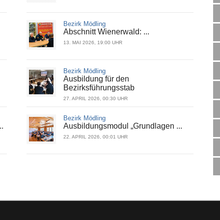
Bezirk Mödling
Abschnitt Wienerwald: ...
13. MAI 2026, 19:00 UHR
Bezirk Mödling
Ausbildung für den
Bezirksführungsstab
27. APRIL 2026, 00:30 UHR
Bezirk Mödling
.
Ausbildungsmodul „Grundlagen ...
22. APRIL 2026, 00:01 UHR