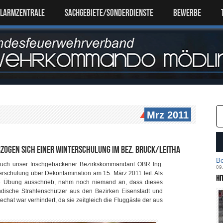
ALARMZENTRALE
SACHGEBIETE/SONDERDIENSTE
Bewerbe
Mrz 2011
zogen sich einer Winterschulung im Bez. Bruck/Leitha
Be
 auch unser frischgebackener Bezirkskommandant OBR Ing.
09
erschulung über Dekontamination am 15. März 2011 teil. Als
Hi
 Übung ausschrieb, nahm noch niemand an, dass dieses
dische Strahlenschützer aus den Bezirken Eisenstadt und
hat war verhindert, da sie zeitgleich die Fluggäste der aus