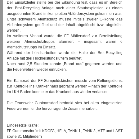
Der Einsatzleiter stellte bei der Erkundung fest, dass es im Bereich
der Brot-Recycling Anlage nach einer Staubexplosion zu einem
ausgedehnten Brand im kompletten Abfördersystem gekommen war.
Unter schwerem Atemschutz musste mittels zweier C-Rohre das
Abfördersystem geöffnet und der Inhalt abgelöscht bzw. abgekühlt
werden.
Im weiteren Verlauf wurde die FF Möllersdorf zur Bereitstellung
weiterer Atemschutztrupps alarmiert – insgesamt waren 6
Atemschutztrupps im Einsatz.
Während der Löscharbeiten wurde die Halle der Brot-Recycling
Anlage mit drei Hochleistungslüftern belüftet.
Nach rund 2,5 Stunden konnte „Brand aus“ gegeben werden und
die Feuerwehren wieder einrücken.
Ein Kamerad der FF Gumpoldskirchen musste vom Rettungsdienst
zur Kontrolle ins Krankenhaus gebracht werden – nach der Kontrolle
im LKH Baden konnte er das Krankenhaus wieder verlassen.
Die Feuerwehr Guntramsdorf bedankt sich bei allen eingesetzten
Feuerwehren für die hervorragende Zusammenarbeit.
Eingesetzte Kräfte:
FF Guntramsdorf mit KDOFA, HFLA, TANK 1, TANK 3, MTF und LAST
sowie 31 Mitgliedern