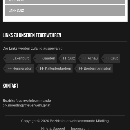
Jahr 2002
LINKS ZU UNSEREN FEUERWEHREN
Die Links werden zufällig ausgewählt!
FF Laxenburg
FF Gaaden
FF Sulz
FF Achau
FF Grub
FF Hennersdorf
FF Kaltenleutgeben
FF Biedermannsdorf
KONTAKT
Bezirksfeuerwehrkommando
bfk.moedling@feuerwehr.gv.at
Copyright © 2026 Bezirksfeuerwehrkommando Mödling
Hilfe & Support
Impressum