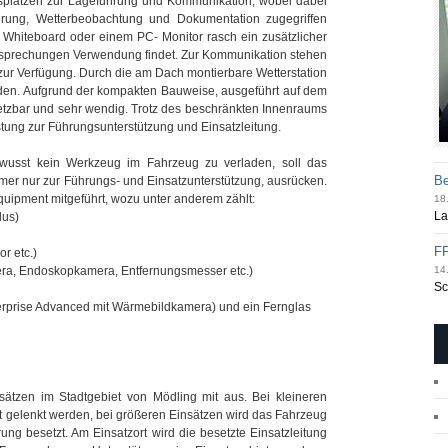
eitsplätzen zur Lageführung und Kommunikation, wobei dabei
hrung, Wetterbeobachtung und Dokumentation zugegriffen
 Whiteboard oder einem PC- Monitor rasch ein zusätzlicher
ebesprechungen Verwendung findet. Zur Kommunikation stehen
zur Verfügung. Durch die am Dach montierbare Wetterstation
rden. Aufgrund der kompakten Bauweise, ausgeführt auf dem
nsetzbar und sehr wendig. Trotz des beschränkten Innenraums
tung zur Führungsunterstützung und Einsatzleitung.
usst kein Werkzeug im Fahrzeug zu verladen, soll das
Be
mmer nur zur Führungs- und Einsatzunterstützung, ausrücken.
quipment mitgeführt, wozu unter anderem zählt:
18.
La
dus)
FF
r etc.)
ra, Endoskopkamera, Entfernungsmesser etc.)
14.
Sc
terprise Advanced mit Wärmebildkamera) und ein Fernglas
nsätzen im Stadtgebiet von Mödling mit aus. Bei kleineren
kt gelenkt werden, bei größeren Einsätzen wird das Fahrzeug
ng besetzt. Am Einsatzort wird die besetzte Einsatzleitung