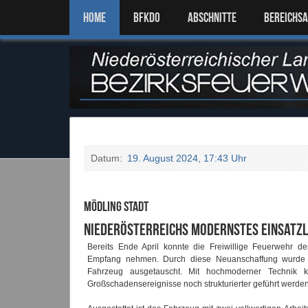
Home
BFKDO
ABSCHNITTE
BEREICHS
Datum:
19. August 2024, 17:43 Uhr
Mödling Stadt
Niederösterreichs modernstes Einsatz
Bereits Ende April konnte die Freiwillige Feuerwehr d
Empfang nehmen. Durch diese Neuanschaffung wurde da
Fahrzeug ausgetauscht. Mit hochmoderner Technik 
Großschadensereignisse noch strukturierter geführt werden