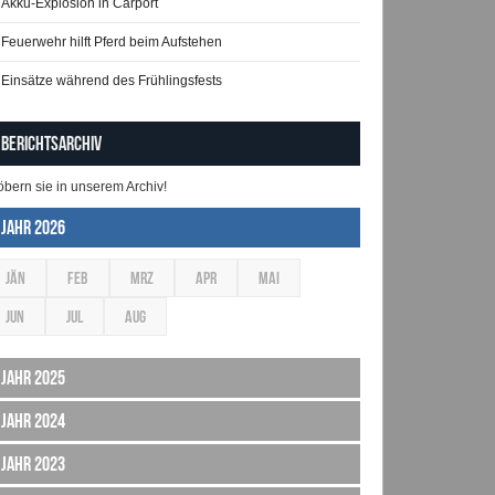
Akku-Explosion in Carport
Feuerwehr hilft Pferd beim Aufstehen
Einsätze während des Frühlingsfests
Berichtsarchiv
öbern sie in unserem Archiv!
Jahr 2026
JÄN
FEB
MRZ
APR
MAI
JUN
JUL
AUG
Jahr 2025
Jahr 2024
Jahr 2023