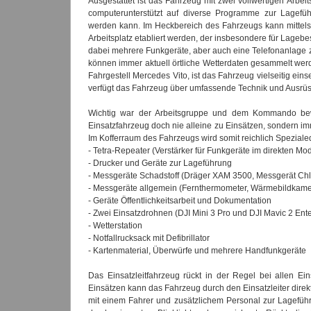
Ausgestattet ist das Fahrzeug mit zwei vollwertigen Arb
computerunterstützt auf diverse Programme zur Lagefü
werden kann. Im Heckbereich des Fahrzeugs kann mittels
Arbeitsplatz etabliert werden, der insbesondere für Lag
dabei mehrere Funkgeräte, aber auch eine Telefonanlage 
können immer aktuell örtliche Wetterdaten gesammelt we
Fahrgestell Mercedes Vito, ist das Fahrzeug vielseitig ei
verfügt das Fahrzeug über umfassende Technik und Ausrüs
Wichtig war der Arbeitsgruppe und dem Kommando bew
Einsatzfahrzeug doch nie alleine zu Einsätzen, sondern i
Im Kofferraum des Fahrzeugs wird somit reichlich Speziale
- Tetra-Repeater (Verstärker für Funkgeräte im direkten Mo
- Drucker und Geräte zur Lageführung
- Messgeräte Schadstoff (Dräger XAM 3500, Messgerät Chlo
- Messgeräte allgemein (Fernthermometer, Wärmebildkame
- Geräte Öffentlichkeitsarbeit und Dokumentation
- Zwei Einsatzdrohnen (DJI Mini 3 Pro und DJI Mavic 2 En
- Wetterstation
- Notfallrucksack mit Defibrillator
- Kartenmaterial, Überwürfe und mehrere Handfunkgeräte
Das Einsatzleitfahrzeug rückt in der Regel bei allen Ei
Einsätzen kann das Fahrzeug durch den Einsatzleiter dire
mit einem Fahrer und zusätzlichem Personal zur Lageführu