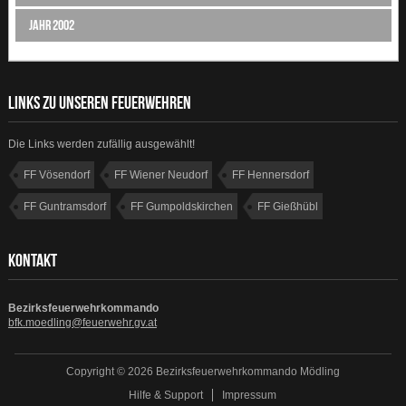
Jahr 2002
LINKS ZU UNSEREN FEUERWEHREN
Die Links werden zufällig ausgewählt!
FF Vösendorf
FF Wiener Neudorf
FF Hennersdorf
FF Guntramsdorf
FF Gumpoldskirchen
FF Gießhübl
FF Mödling
FF Laxenburg
KONTAKT
Bezirksfeuerwehrkommando
bfk.moedling@feuerwehr.gv.at
Copyright © 2026 Bezirksfeuerwehrkommando Mödling
Hilfe & Support
Impressum