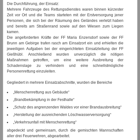
Die Durchführung, der Einsatz:
Mehrere Fahrzeuge des Rettungsdienstes waren binnen kürzester
Zeit vor Ort und die Teams starteten mit der Erstversorgung jener
Personen, die sich bei der Räumung des Geländes verletzt haben
und bereits am Straßenrand sowie auf den Wiesen zum Liegen
kamen.
Die angeforderten Kräfte der FF Maria Enzersdorf sowie der FF
Brunn am Gebirge trafen rasch am Einsatzort ein und erhielten die
jeweiligen Aufgaben bei der eingerichteten Einsatzleitung der FF
Gießhübl. Anschließend wurden unverzüglich die nötigen
Maßnahmen getroffen, um eine weitere Ausbreitung der
Schadenslage zu verhindern und eine schnellstmögliche
Personenrettung einzuleiten.
Gegliedert in mehrere Einsatzabschnitte, wurden die Bereiche
„Menschenrettung aus Gebäude“
„Brandbekämpfung in der Festhalle“
„Schutz des angrenzenden Waldes vor einer Brandausbreitung“
„Herstellung der ausreichenden Löschwasserversorgung“
„Verkehrsunfall mit Menschenrettung“
abgedeckt und gemeinsam, durch die gemischten Mannschaften
aller drei Feuerwehren, abgearbeitet.