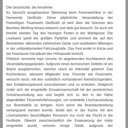
Die Geschichte, die Annahme:
Es herrscht ausgelassene Stimmung beim Feuerwehrfest in der
Gemeinde Gießhübl. Diese alljährliche Veranstaltung der
Freiwilligen Feuerwehr Gießhübl ist weit über die Grenzen des
Bezirkes Mödling hinaus bekannt und stets gut besucht. So auch am
bereits zweiten Tag des heurigen Festes in der Waldgasse. Die
Liveband spielt die größten Partyhits und animiert die auf den
Bierbänken stehenden zahlreichen Gäste zum lautstarken Mitsingen
in der umfunktionierten Fahrzeughalle. Das Fest endet in Kürze und
die Feierlaune hat aktuell den Höhepunkt erreicht.
Plötzlich vernimmt man Unruhe im abgetrennten Kochbereich des
Veranstaltungsgeländes. Aufgrund eines technischen Defekts ist ein
Brand ausgebrochen, welcher rasch an Intensität gewinnt. Das
Küchenteam, allesamt Mitglieder bzw. Freunde der Feuerwehr,
versucht rasch, mit den vorbildlich vorhandenen Kleinlöschgeräten,
den Entstehungsbrand einzudämmen und zu ersticken. Zeitgleich
rüstet sich die eingeteilte Einsatzmannschaft mit der persönlichen
Schutzausrüstung aus und begibt sich zu den in der Nähe
abgestellten Feuerwehrfahrzeugen, um erweiterte Löschausrüstung
zur Brandstelle zu bringen. Auch wenn die Brandausbreitung
verlangsamt werden konnte, bleibt den in der Küche mit den
Löscharbeiten beschäftigten Personen nur noch die Flucht in die
Festhalle. Obwohl zwischenzeitlich die Evakuierung der Halle
eingeleitet wurde, verloren einige Gäste, aufgrund der