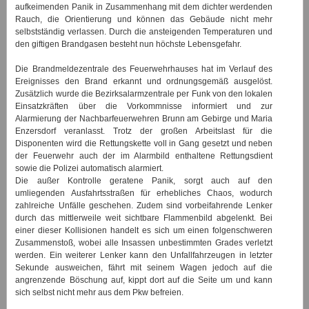
aufkeimenden Panik in Zusammenhang mit dem dichter werdenden
Rauch, die Orientierung und können das Gebäude nicht mehr
selbstständig verlassen. Durch die ansteigenden Temperaturen und
den giftigen Brandgasen besteht nun höchste Lebensgefahr.
Die Brandmeldezentrale des Feuerwehrhauses hat im Verlauf des
Ereignisses den Brand erkannt und ordnungsgemäß ausgelöst.
Zusätzlich wurde die Bezirksalarmzentrale per Funk von den lokalen
Einsatzkräften über die Vorkommnisse informiert und zur
Alarmierung der Nachbarfeuerwehren Brunn am Gebirge und Maria
Enzersdorf veranlasst. Trotz der großen Arbeitslast für die
Disponenten wird die Rettungskette voll in Gang gesetzt und neben
der Feuerwehr auch der im Alarmbild enthaltene Rettungsdient
sowie die Polizei automatisch alarmiert.
Die außer Kontrolle geratene Panik, sorgt auch auf den
umliegenden Ausfahrtsstraßen für erhebliches Chaos, wodurch
zahlreiche Unfälle geschehen. Zudem sind vorbeifahrende Lenker
durch das mittlerweile weit sichtbare Flammenbild abgelenkt. Bei
einer dieser Kollisionen handelt es sich um einen folgenschweren
Zusammenstoß, wobei alle Insassen unbestimmten Grades verletzt
werden. Ein weiterer Lenker kann den Unfallfahrzeugen in letzter
Sekunde ausweichen, fährt mit seinem Wagen jedoch auf die
angrenzende Böschung auf, kippt dort auf die Seite um und kann
sich selbst nicht mehr aus dem Pkw befreien.