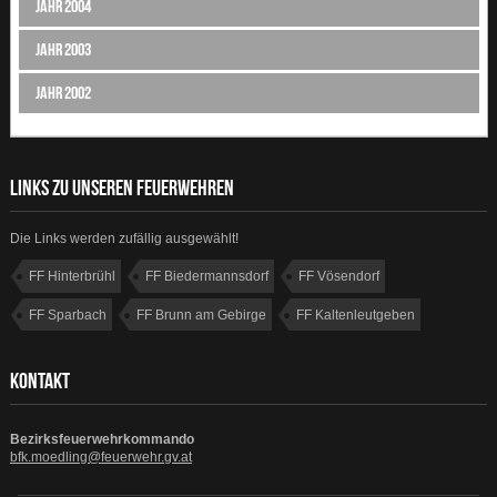
Jahr 2004
Jahr 2003
Jahr 2002
LINKS ZU UNSEREN FEUERWEHREN
Die Links werden zufällig ausgewählt!
FF Hinterbrühl
FF Biedermannsdorf
FF Vösendorf
FF Sparbach
FF Brunn am Gebirge
FF Kaltenleutgeben
FF Mödling
FF Weissenbach
KONTAKT
Bezirksfeuerwehrkommando
bfk.moedling@feuerwehr.gv.at