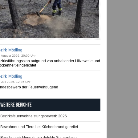
zirk Mödling
. August 2026, 20:00 Uhr
zirksführungsstab aufgrund von anhaltender Hitzewelle und
ockenheit eingerichtet
zirk Mödling
 Juli 2026, 12:35 Uhr
ndesbewerb der Feuerwehrjugend
Weitere Berichte
Bezirksfeuerwehrleistungsbewerb 2026
Bewohner und Tiere bei Küchenbrand gerettet
Rauchentwicklung durch defekte Solaranlage