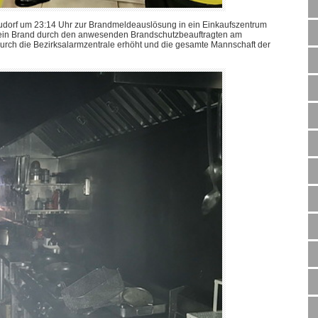
eudorf um 23:14 Uhr zur Brandmeldeauslösung in ein Einkaufszentrum
de ein Brand durch den anwesenden Brandschutzbeauftragten am
durch die Bezirksalarmzentrale erhöht und die gesamte Mannschaft der