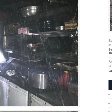
Be
03
Be
Tr
Be
18.
La