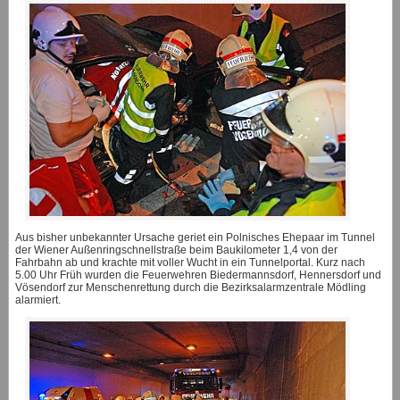
Aus bisher unbekannter Ursache geriet ein Polnisches Ehepaar im Tunnel
der Wiener Außenringschnellstraße beim Baukilometer 1,4 von der
Fahrbahn ab und krachte mit voller Wucht in ein Tunnelportal. Kurz nach
5.00 Uhr Früh wurden die Feuerwehren Biedermannsdorf, Hennersdorf und
Vösendorf zur Menschenrettung durch die Bezirksalarmzentrale Mödling
alarmiert.