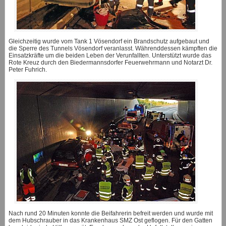
Gleichzeitig wurde vom Tank 1 Vösendorf ein Brandschutz aufgebaut und
die Sperre des Tunnels Vösendorf veranlasst. Währenddessen kämpften die
Einsatzkräfte um die beiden Leben der Verunfallten. Unterstützt wurde das
Rote Kreuz durch den Biedermannsdorfer Feuerwehrmann und Notarzt Dr.
Peter Fuhrich.
Nach rund 20 Minuten konnte die Beifahrerin befreit werden und wurde mit
dem Hubschrauber in das Krankenhaus SMZ Ost geflogen. Für den Gatten