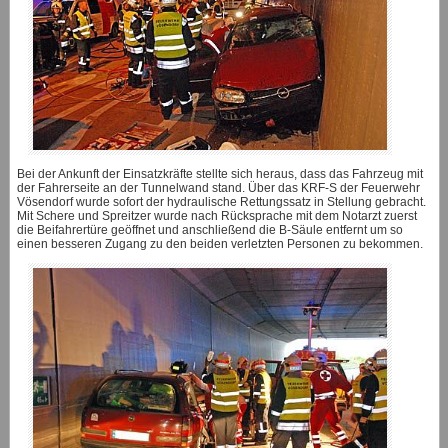
Bei der Ankunft der Einsatzkräfte stellte sich heraus, dass das Fahrzeug mit
der Fahrerseite an der Tunnelwand stand. Über das KRF-S der Feuerwehr
Vösendorf wurde sofort der hydraulische Rettungssatz in Stellung gebracht.
Mit Schere und Spreitzer wurde nach Rücksprache mit dem Notarzt zuerst
die Beifahrertüre geöffnet und anschließend die B-Säule entfernt um so
einen besseren Zugang zu den beiden verletzten Personen zu bekommen.