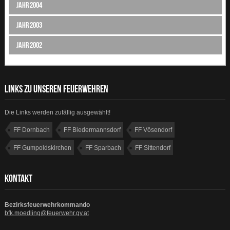
Jahr 2004
Jahr 2003
Jahr 2002
LINKS ZU UNSEREN FEUERWEHREN
Die Links werden zufällig ausgewählt!
FF Dornbach
FF Biedermannsdorf
FF Vösendorf
FF Gumpoldskirchen
FF Sparbach
FF Sittendorf
FF Guntramsdorf
FF Hinterbrühl
KONTAKT
Bezirksfeuerwehrkommando
bfk.moedling@feuerwehr.gv.at