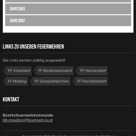
Jahr 2003
Jahr 2002
LINKS ZU UNSEREN FEUERWEHREN
Die Links werden zufällig ausgewählt!
FF Vösendorf
FF Biedermannsdorf
FF Hennersdorf
FF Mödling
FF Gumpoldskirchen
FF Perchtoldsdorf
FF Gießhübl
FF Grub
KONTAKT
Bezirksfeuerwehrkommando
bfk.moedling@feuerwehr.gv.at