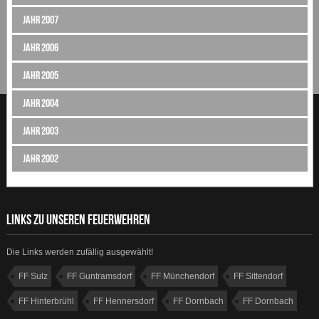
Jahr 2007
Jahr 2006
Jahr 2005
Jahr 2004
Jahr 2003
Jahr 2002
LINKS ZU UNSEREN FEUERWEHREN
Die Links werden zufällig ausgewählt!
FF Sulz
FF Guntramsdorf
FF Münchendorf
FF Sittendorf
FF Hinterbrühl
FF Hennersdorf
FF Dornbach
FF Dornbach