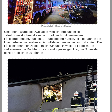
Pressestelle FF Brunn am Gebirge
Umgehend wurde die zweifache Menschenrettung mittels
Teleskopmastbühne, die nahezu zeitgleich mit dem ersten
Löschgruppenfahrzeug eintraf, durchgeführt. Gleichzeitig begannen die
Löscharbeiten mit mehreren Angriffsleitungen von innen und außen. Die
Löschmaßnahmen zeigten rasch Wirkung. In weiterer Folge wurde
stellenweise die Dachhaut des Brandobjektes geöffnet, um Glutnester
gezielt ablöschen zu können.