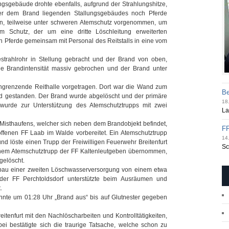
ngsgebäude drohte ebenfalls, aufgrund der Strahlungshitze,
r dem Brand liegenden Stallungsgebäudes noch Pferde
n, teilweise unter schweren Atemschutz vorgenommen, um
 Schutz, der um eine dritte Löschleitung erweiterten
hen Pferde gemeinsam mit Personal des Reitstalls in eine vom
estrahlrohr in Stellung gebracht und der Brand von oben,
ie Brandintensität massiv gebrochen und der Brand unter
 angrenzende Reithalle vorgetragen. Dort war die Wand zum
Be
nd gestanden. Der Brand wurde abgelöscht und der primäre
18.
wurde zur Unterstützung des Atemschutztrupps mit zwei
La
Misthaufens, welcher sich neben dem Brandobjekt befindet,
FF
roffenen FF Laab im Walde vorbereitet. Ein Atemschutztrupp
14.
 löste einen Trupp der Freiwilligen Feuerwehr Breitenfurt
Sc
einem Atemschutztrupp der FF Kaltenleutgeben übernommen,
gelöscht.
Aufbau einer zweiten Löschwasserversorgung von einem etwa
der FF Perchtoldsdorf unterstützte beim Ausräumen und
.
te um 01:28 Uhr „Brand aus“ bis auf Glutnester gegeben
eitenfurt mit den Nachlöscharbeiten und Kontrolltätigkeiten,
ei bestätigte sich die traurige Tatsache, welche schon zu