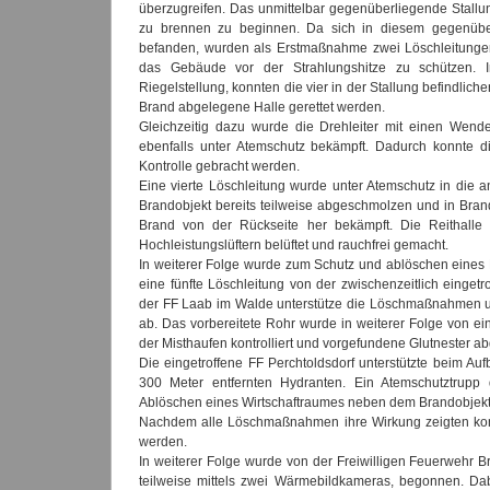
überzugreifen. Das unmittelbar gegenüberliegende Stallu
zu brennen zu beginnen. Da sich in diesem gegenübe
befanden, wurden als Erstmaßnahme zwei Löschleitunge
das Gebäude vor der Strahlungshitze zu schützen. Im
Riegelstellung, konnten die vier in der Stallung befindlic
Brand abgelegene Halle gerettet werden.
Gleichzeitig dazu wurde die Drehleiter mit einen Wend
ebenfalls unter Atemschutz bekämpft. Dadurch konnte d
Kontrolle gebracht werden.
Eine vierte Löschleitung wurde unter Atemschutz in die
Brandobjekt bereits teilweise abgeschmolzen und in Bra
Brand von der Rückseite her bekämpft. Die Reithalle 
Hochleistungslüftern belüftet und rauchfrei gemacht.
In weiterer Folge wurde zum Schutz und ablöschen eines 
eine fünfte Löschleitung von der zwischenzeitlich einget
der FF Laab im Walde unterstütze die Löschmaßnahmen und
ab. Das vorbereitete Rohr wurde in weiterer Folge von 
der Misthaufen kontrolliert und vorgefundene Glutnester ab
Die eingetroffene FF Perchtoldsdorf unterstützte beim 
300 Meter entfernten Hydranten. Ein Atemschutztrupp 
Ablöschen eines Wirtschaftraumes neben dem Brandobjekt
Nachdem alle Löschmaßnahmen ihre Wirkung zeigten konn
werden.
In weiterer Folge wurde von der Freiwilligen Feuerwehr Br
teilweise mittels zwei Wärmebildkameras, begonnen. Dab