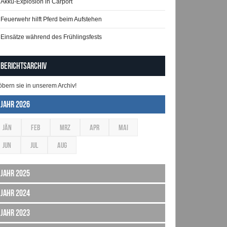
Akku-Explosion in Carport
Feuerwehr hilft Pferd beim Aufstehen
Einsätze während des Frühlingsfests
Berichtsarchiv
öbern sie in unserem Archiv!
Jahr 2026
JÄN
FEB
MRZ
APR
MAI
JUN
JUL
AUG
Jahr 2025
Jahr 2024
Jahr 2023