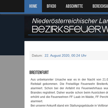
Home
BFKDO
ABSCHNITTE
BEREICHS
Datum:
22. August 2020, 00:24 Uhr
Breitenfurt
Aus unbekannter Ursache war es in der Nacht von 21.08
Reitstall gekommen. Die Freiwillige Feuerwehr Breiten
alarmiert. Schon bei der Anfahrt ins Feuerwehrhaus wu
Brandes registriert. Daher wurde schon beim Ausrücken d
erhöht und die Feuerwehren FF Laab im Walde, FF Perch
alarmiert.
Bei unserer Ankunft stand ein Stallungsgebäude in Vollbra