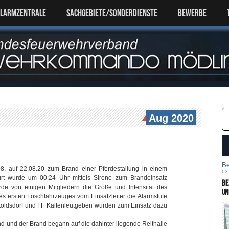
ALARMZENTRALE
SACHGEBIETE/SONDERDIENSTE
Bewerbe
Aug 2020
Be
. auf 22.08.20 zum Brand einer Pferdestallung in einem
03
furt wurde um 00:24 Uhr mittels Sirene zum Brandeinsatz
Be
rde von einigen Mitgliedern die Größe und Intensität des
un
es ersten Löschfahrzeuges vom Einsatzleiter die Alarmstufe
toldsdorf und FF Kaltenleutgeben wurden zum Einsatz dazu
nd und der Brand begann auf die dahinter liegende Reithalle