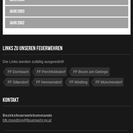
Jahr 2003
Jahr 2002
LINKS ZU UNSEREN FEUERWEHREN
Die Links werden zufällig ausgewählt!
FF Dornbach
FF Perchtoldsdorf
FF Brunn am Gebirge
FF Sittendorf
FF Hennersdorf
FF Mödling
FF Münchendorf
FF Kaltenleutgeben
KONTAKT
Bezirksfeuerwehrkommando
bfk.moedling@feuerwehr.gv.at