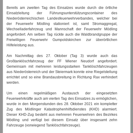
Bereits am zweiten Tag des Einsatzes wurde durch die örtliche
Einsatzleitung der Führungsunterstützungscontainer des
Niederösterreichischen Landesfeuerwehrverbandes, welcher bei
der Feuerwehr Mödling stationiert ist, samt Stromaggregat,
Wechselladerfahrzeug und Mannschaft der Feuerwehr Mödling
angefordert. Am selben Tag rückte auch die Waldbrandgruppe der
Freiwilligen Feuerwehr Gumpoldskirchen zur überörtlichen
Hilfeleistung aus.
Am Nachmittag des 27. Oktober (Tag 3) wurde auch das
Großtanklöschfahrzeug der FF Wiener Neudorf angefordert.
Gemeinsam mit mehreren leistungsstarken Tanklöschfahrzeugen
aus Niederösterreich und der Steiermark konnte eine Riegelstellung
errichtet und so eine Brandausbreitung in Richtung Rax verhindert
werden.
Um einen regelmäßigen Austausch der eingesetzten
Feuerwehrkräfte auch am vierten Tag des Einsatzes zu ermöglichen,
wurde in den Morgenstunden des 28. Oktober 2021 ein kompletter
Zug des Mödlinger Katastrophenhilfsdienstes (KHD) alarmiert.
Dieser KHD-Zug besteht aus mehreren Feuerwehren des Bezirkes
Mödling und verfügt bei diesem Einsatz über insgesamt zehn
Fahrzeuge (vorwiegend Tanklöschfahrzeuge).