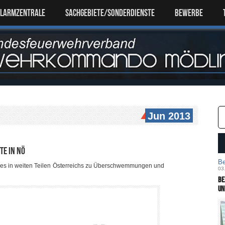
ALARMZENTRALE
SACHGEBIETE/SONDERDIENSTE
Bewerbe
Jun 2013
te in NÖ
Be
t es in weiten Teilen Österreichs zu Überschwemmungen und
03
Be
un