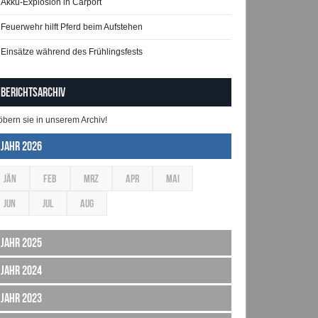
Akku-Explosion in Carport
Feuerwehr hilft Pferd beim Aufstehen
Einsätze während des Frühlingsfests
Berichtsarchiv
öbern sie in unserem Archiv!
Jahr 2026
JÄN
FEB
MRZ
APR
MAI
JUN
JUL
AUG
Jahr 2025
Jahr 2024
Jahr 2023