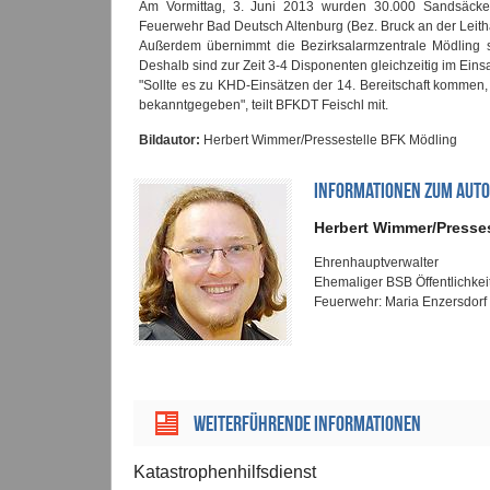
Am Vormittag, 3. Juni 2013 wurden 30.000 Sandsäcke
Feuerwehr Bad Deutsch Altenburg (Bez. Bruck an der Leitha
Außerdem übernimmt die Bezirksalarmzentrale Mödling s
Deshalb sind zur Zeit 3-4 Disponenten gleichzeitig im Einsa
"Sollte es zu KHD-Einsätzen der 14. Bereitschaft kommen
bekanntgegeben", teilt BFKDT Feischl mit.
Bildautor:
Herbert Wimmer/Pressestelle BFK Mödling
INFORMATIONEN ZUM AUT
Herbert Wimmer/Presse
Ehrenhauptverwalter
Ehemaliger BSB Öffentlichkei
Feuerwehr: Maria Enzersdorf
Weiterführende Informationen
Katastrophenhilfsdienst