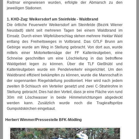
Raitmar eingewiesen wurden, erfolgte der Abmarsch zu den
jeweiligen Stationen.
1. KHD-Zug: Weikersdorf am Steinfelde - Waldbrand
Die örtliche Feuerwehr Weikersdorf am Steinfelde (Bezirk Wiener
Neustadt) steht seit mehreren Tagen bei einem Waldbrand im
Einsatz. Durch einen Wipfelüberschlag stehen mehrere Hektar Wald
entlang des Freiheitsweges in Vollbrand. Das GTLF Brunn am
Gebirge wurde am Weg in Stellung gebracht. Von dort aus, wurde
mittels einer Motorkettensäge der FF Kaltenleutgeben, eine
Schneise geschnitten um eine Löschleitung in das betroffene
Waldgebiet legen zu können. Über die TLF Gießhübl und
Kaltenleutgeben wurde ein Pendelverkehr eingerichtet. Um den
Waldbrand effizient bekämpfen zu können, wurde die Mannschaft in
der sogennanten Riegelstellung positioniert. Hier wird nach jedem
zweiten B-Schlauch ein Verteiler gesetzt und zwei C-Strahlrohre in
Stellung gebracht. Dies hat den Vorteil, dass je eine Fläche von rund
30m mit Löschwasser in beide Himmelsrichtungen abgedeckt
werden kann. Zusätzlich wurde noch die Tragkraftspritze
Gumpoldskirchen eingebaut.
Herbert Wimmer/Pressestelle BFK-Mödling