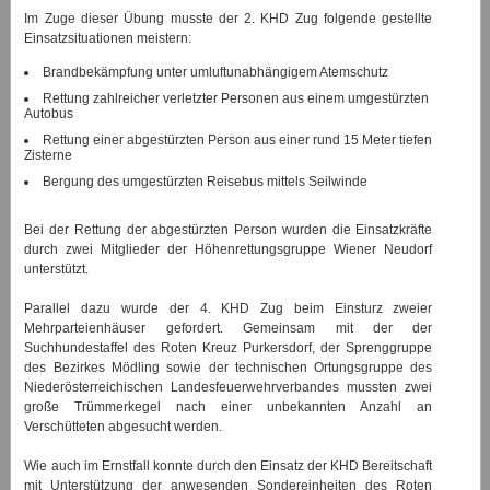
Im Zuge dieser Übung musste der 2. KHD Zug folgende gestellte
Einsatzsituationen meistern:
Brandbekämpfung unter umluftunabhängigem Atemschutz
Rettung zahlreicher verletzter Personen aus einem umgestürzten
Autobus
Rettung einer abgestürzten Person aus einer rund 15 Meter tiefen
Zisterne
Bergung des umgestürzten Reisebus mittels Seilwinde
Bei der Rettung der abgestürzten Person wurden die Einsatzkräfte
durch zwei Mitglieder der Höhenrettungsgruppe Wiener Neudorf
unterstützt.
Parallel dazu wurde der 4. KHD Zug beim Einsturz zweier
Mehrparteienhäuser gefordert. Gemeinsam mit der der
Suchhundestaffel des Roten Kreuz Purkersdorf, der Sprenggruppe
des Bezirkes Mödling sowie der technischen Ortungsgruppe des
Niederösterreichischen Landesfeuerwehrverbandes mussten zwei
große Trümmerkegel nach einer unbekannten Anzahl an
Verschütteten abgesucht werden.
Wie auch im Ernstfall konnte durch den Einsatz der KHD Bereitschaft
mit Unterstützung der anwesenden Sondereinheiten des Roten