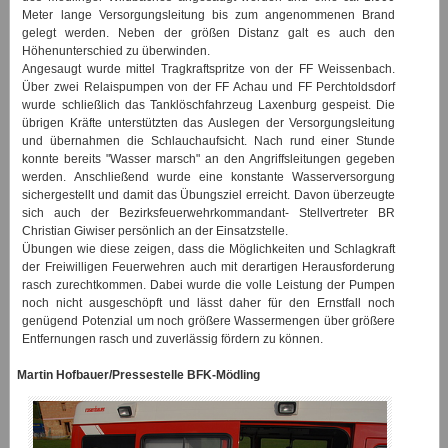
Meter lange Versorgungsleitung bis zum angenommenen Brand
gelegt werden. Neben der größen Distanz galt es auch den
Höhenunterschied zu überwinden.
Angesaugt wurde mittel Tragkraftspritze von der FF Weissenbach.
Über zwei Relaispumpen von der FF Achau und FF Perchtoldsdorf
wurde schließlich das Tanklöschfahrzeug Laxenburg gespeist. Die
übrigen Kräfte unterstützten das Auslegen der Versorgungsleitung
und übernahmen die Schlauchaufsicht. Nach rund einer Stunde
konnte bereits "Wasser marsch" an den Angriffsleitungen gegeben
werden. Anschließend wurde eine konstante Wasserversorgung
sichergestellt und damit das Übungsziel erreicht. Davon überzeugte
sich auch der Bezirksfeuerwehrkommandant- Stellvertreter BR
Christian Giwiser persönlich an der Einsatzstelle.
Übungen wie diese zeigen, dass die Möglichkeiten und Schlagkraft
der Freiwilligen Feuerwehren auch mit derartigen Herausforderung
rasch zurechtkommen. Dabei wurde die volle Leistung der Pumpen
noch nicht ausgeschöpft und lässt daher für den Ernstfall noch
genügend Potenzial um noch größere Wassermengen über größere
Entfernungen rasch und zuverlässig fördern zu können.
Martin Hofbauer/Pressestelle BFK-Mödling