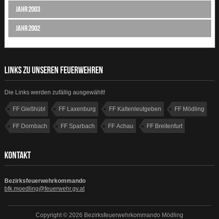
Jahr 2003
Jahr 2002
LINKS ZU UNSEREN FEUERWEHREN
Die Links werden zufällig ausgewählt!
FF Gießhübl
FF Laxenburg
FF Kaltenleutgeben
FF Mödling
FF Dornbach
FF Sparbach
FF Achau
FF Breitenfurt
KONTAKT
Bezirksfeuerwehrkommando
bfk.moedling@feuerwehr.gv.at
Copyright © 2026 Bezirksfeuerwehrkommando Mödling