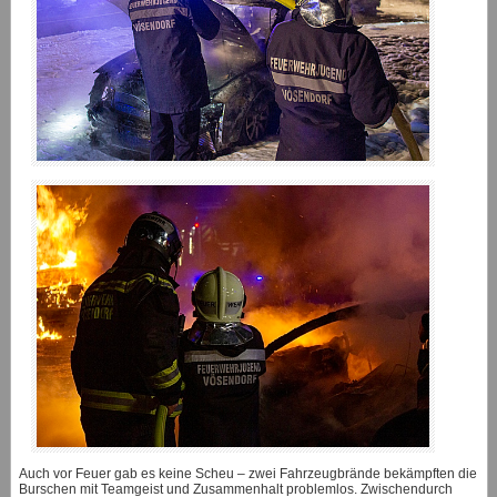
Auch vor Feuer gab es keine Scheu – zwei Fahrzeugbrände bekämpften die
Burschen mit Teamgeist und Zusammenhalt problemlos. Zwischendurch