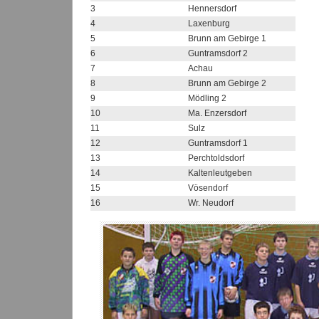
3
Hennersdorf
4
Laxenburg
5
Brunn am Gebirge 1
6
Guntramsdorf 2
7
Achau
8
Brunn am Gebirge 2
9
Mödling 2
10
Ma. Enzersdorf
11
Sulz
12
Guntramsdorf 1
13
Perchtoldsdorf
14
Kaltenleutgeben
15
Vösendorf
16
Wr. Neudorf