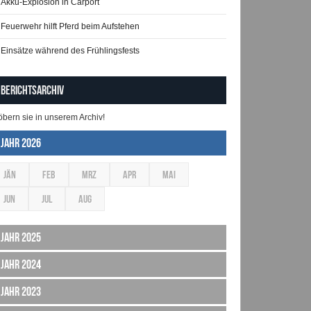
Akku-Explosion in Carport
Feuerwehr hilft Pferd beim Aufstehen
Einsätze während des Frühlingsfests
Berichtsarchiv
öbern sie in unserem Archiv!
Jahr 2026
JÄN
FEB
MRZ
APR
MAI
JUN
JUL
AUG
Jahr 2025
Jahr 2024
Jahr 2023